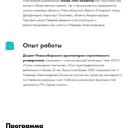
Участвовала в реализации
более 1000 объектов
как строительства
жилых и общественных зданий, так и промышленных предприятий,
многие знаковые объекты Новосибирской области (Оперный театр,
Дельфинарий, Аэропорт Толмачево, объекты Академгородка,
Торговый центр Галерея) введены в эксплуатацию и
реконструированы при участии Надежды Александровны.
Опыт работы
Доцент Новосибирского архитектурно-строительного
университета
, специалист-сметчик высшей категории. Член МОО
«Союз-инженеров сметчиков». Опыт преподавательской
деятельности более 25 лет. Выпустила более 1000 специалистов. У
Надежды Александровны Большое количество проектов, примеров по
составлению реальных смет. Глубокое знание всех возможностей
программы ПК «Гранд-сметы».
Программа